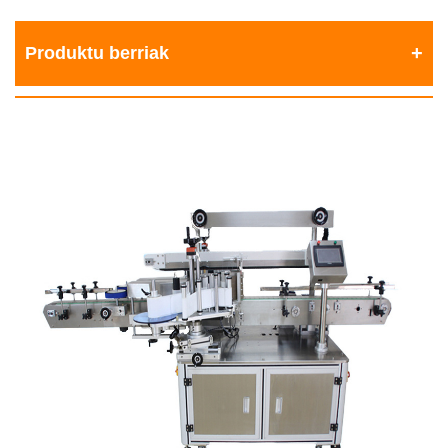
Produktu berriak