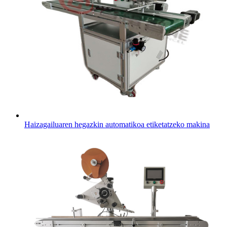
Haizagailuaren hegazkin automatikoa etiketatzeko makina