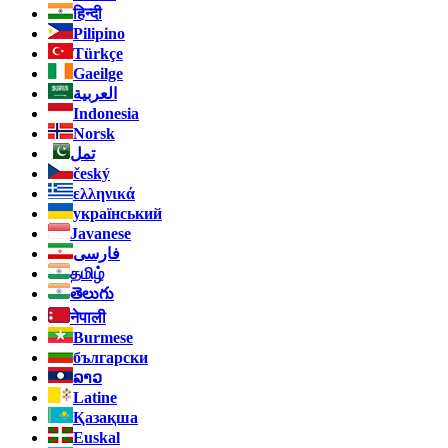
हिन्दी
Pilipino
Türkçe
Gaeilge
العربية
Indonesia
Norsk‎
تمل
český
ελληνικά
український
Javanese
فارسی
தமிழ்
తెలుగు
नेपाली
Burmese
български
ລາວ
Latine
Қазақша
Euskal