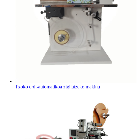
Txoko erdi-automatikoa zigilatzeko makina