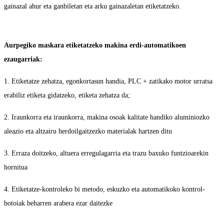
gainazal ahur eta ganbiletan eta arku gainazaletan etiketatzeko.
Aurpegiko maskara etiketatzeko makina erdi-automatikoen
ezaugarriak:
1. Etiketatze zehatza, egonkortasun handia, PLC + zatikako motor urratsa
erabiliz etiketa gidatzeko, etiketa zehatza da;
2. Iraunkorra eta iraunkorra, makina osoak kalitate handiko aluminiozko
aleazio eta altzairu herdoilgaitzezko materialak hartzen ditu
3. Erraza doitzeko, altuera erregulagarria eta trazu baxuko funtzioarekin
hornitua
4. Etiketatze-kontroleko bi metodo, eskuzko eta automatikoko kontrol-
botoiak beharren arabera ezar daitezke