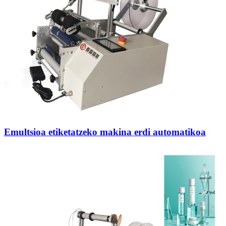
Emultsioa etiketatzeko makina erdi automatikoa