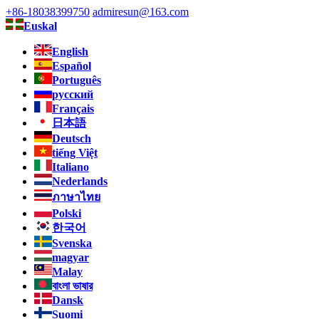
+86-18038399750
admiresun@163.com
Euskal
English
Español
Português
русский
Français
日本語
Deutsch
tiếng Việt
Italiano
Nederlands
ภาษาไทย
Polski
한국어
Svenska
magyar
Malay
বাংলা ভাষার
Dansk
Suomi