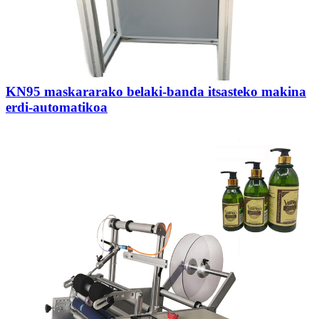
KN95 maskararako belaki-banda itsasteko makina
erdi-automatikoa