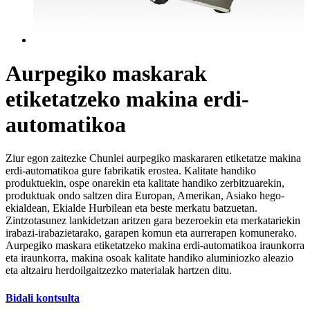
Aurpegiko maskarak
etiketatzeko makina erdi-
automatikoa
Ziur egon zaitezke Chunlei aurpegiko maskararen etiketatze makina
erdi-automatikoa gure fabrikatik erostea. Kalitate handiko
produktuekin, ospe onarekin eta kalitate handiko zerbitzuarekin,
produktuak ondo saltzen dira Europan, Amerikan, Asiako hego-
ekialdean, Ekialde Hurbilean eta beste merkatu batzuetan.
Zintzotasunez lankidetzan aritzen gara bezeroekin eta merkatariekin
irabazi-irabazietarako, garapen komun eta aurrerapen komunerako.
Aurpegiko maskara etiketatzeko makina erdi-automatikoa iraunkorra
eta iraunkorra, makina osoak kalitate handiko aluminiozko aleazio
eta altzairu herdoilgaitzezko materialak hartzen ditu.
Bidali kontsulta