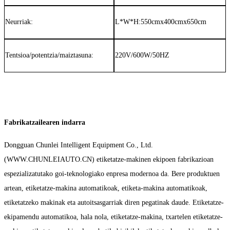
Neurriak:
L
*W
*H:550
cm
x400
cm
x650
cm
Tentsioa/potentzia/maiztasuna:
220V/600W/50HZ
Fabrikatzailearen indarra
Dongguan Chunlei Intelligent Equipment Co., Ltd.
(WWW.CHUNLEIAUTO.CN) etiketatze-makinen ekipoen fabrikazioan
espezializatutako goi-teknologiako enpresa modernoa da. Bere produktuen
artean, etiketatze-makina automatikoak, etiketa-makina automatikoak,
etiketatzeko makinak eta autoitsasgarriak diren pegatinak daude. Etiketatze-
ekipamendu automatikoa, hala nola, etiketatze-makina, txartelen etiketatze-