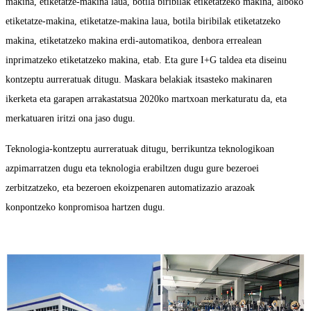
makina, etiketatze-makina laua, botila biribilak etiketatzeko makina, alboko
etiketatze-makina, etiketatze-makina laua, botila biribilak etiketatzeko
makina, etiketatzeko makina erdi-automatikoa, denbora errealean
inprimatzeko etiketatzeko makina, etab. Eta gure I+G taldea eta diseinu
kontzeptu aurreratuak ditugu. Maskara belakiak itsasteko makinaren
ikerketa eta garapen arrakastatsua 2020ko martxoan merkaturatu da, eta
merkatuaren iritzi ona jaso dugu.
Teknologia-kontzeptu aurreratuak ditugu, berrikuntza teknologikoan
azpimarratzen dugu eta teknologia erabiltzen dugu gure bezeroei
zerbitzatzeko, eta bezeroen ekoizpenaren automatizazio arazoak
konpontzeko konpromisoa hartzen dugu.