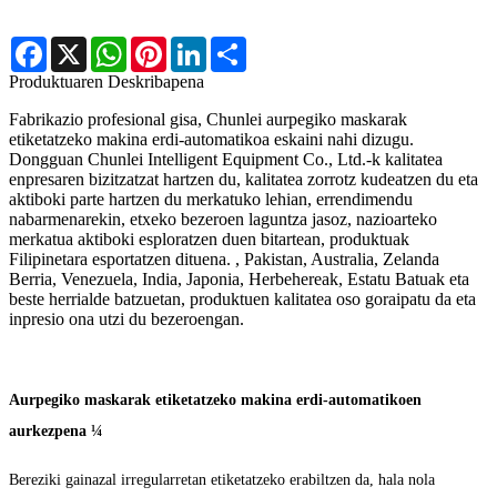
Facebook
X
WhatsApp
Pinterest
LinkedIn
Share
Produktuaren Deskribapena
Fabrikazio profesional gisa, Chunlei aurpegiko maskarak
etiketatzeko makina erdi-automatikoa eskaini nahi dizugu.
Dongguan Chunlei Intelligent Equipment Co., Ltd.-k kalitatea
enpresaren bizitzatzat hartzen du, kalitatea zorrotz kudeatzen du eta
aktiboki parte hartzen du merkatuko lehian, errendimendu
nabarmenarekin, etxeko bezeroen laguntza jasoz, nazioarteko
merkatua aktiboki esploratzen duen bitartean, produktuak
Filipinetara esportatzen dituena. , Pakistan, Australia, Zelanda
Berria, Venezuela, India, Japonia, Herbehereak, Estatu Batuak eta
beste herrialde batzuetan, produktuen kalitatea oso goraipatu da eta
inpresio ona utzi du bezeroengan.
Aurpegiko maskarak etiketatzeko makina erdi-automatikoen
aurkezpena ¼
Bereziki gainazal irregularretan etiketatzeko erabiltzen da, hala nola