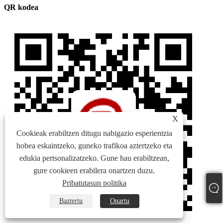
QR kodea
X
Cookieak erabiltzen ditugu nabigazio esperientzia
hobea eskaintzeko, guneko trafikoa aztertzeko eta
edukia pertsonalizatzeko. Gune hau erabiltzean,
gure cookieen erabilera onartzen duzu.
Pribatutasun politika
Baztertu
Onartu