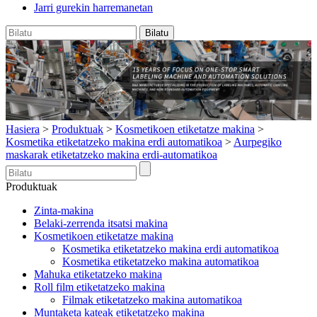
Jarri gurekin harremanetan
Hasiera
>
Produktuak
>
Kosmetikoen etiketatze makina
>
Kosmetika etiketatzeko makina erdi automatikoa
>
Aurpegiko
maskarak etiketatzeko makina erdi-automatikoa
Produktuak
Zinta-makina
Belaki-zerrenda itsatsi makina
Kosmetikoen etiketatze makina
Kosmetika etiketatzeko makina erdi automatikoa
Kosmetika etiketatzeko makina automatikoa
Mahuka etiketatzeko makina
Roll film etiketatzeko makina
Filmak etiketatzeko makina automatikoa
Muntaketa kateak etiketatzeko makina