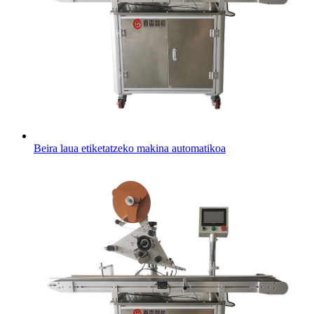
Beira laua etiketatzeko makina automatikoa