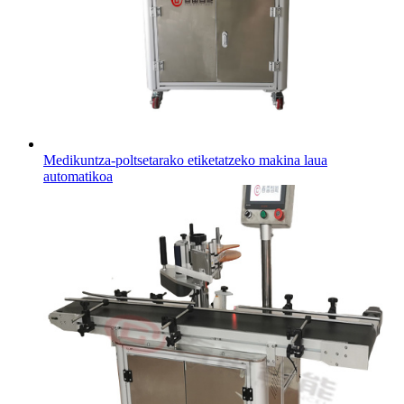
Medikuntza-poltsetarako etiketatzeko makina laua
automatikoa