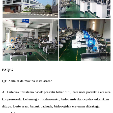
FAQï¼
Q1: Zaila al da makina instalatzea?
A: Tailerrak instalazio osoak prestatu behar ditu, hala nola potentzia eta aire
konpresoreak. Lehenengo instalaziorako, bideo instrukzio-gidak eskaintzen
ditugu. Beste arazo batzuk badaude, bideo-gidak ere eman ditzakegu