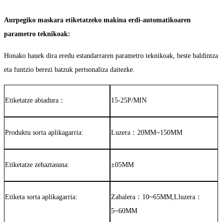
Aurpegiko maskara etiketatzeko makina erdi-automatikoaren
parametro teknikoak:
Honako hauek dira eredu estandarraren parametro teknikoak, beste baldintza
eta funtzio berezi batzuk pertsonaliza daitezke.
Etiketatze abiadura
：
15-25P/MIN
Produktu sorta aplikagarria:
Luzera
：
20MM~150MM
Etiketatze zehaztasuna:
±
05MM
Etiketa sorta aplikagarria:
Zabalera
：
10~65MM,
L
luzera
：
5~60MM