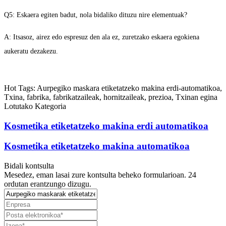
Q5: Eskaera egiten badut, nola bidaliko dituzu nire elementuak?
A: Itsasoz, airez edo espresuz den ala ez, zuretzako eskaera egokiena
aukeratu dezakezu.
Hot Tags: Aurpegiko maskara etiketatzeko makina erdi-automatikoa,
Txina, fabrika, fabrikatzaileak, hornitzaileak, prezioa, Txinan egina
Lotutako Kategoria
Kosmetika etiketatzeko makina erdi automatikoa
Kosmetika etiketatzeko makina automatikoa
Bidali kontsulta
Mesedez, eman lasai zure kontsulta beheko formularioan. 24
ordutan erantzungo dizugu.