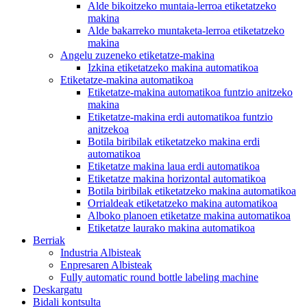
Alde bikoitzeko muntaia-lerroa etiketatzeko
makina
Alde bakarreko muntaketa-lerroa etiketatzeko
makina
Angelu zuzeneko etiketatze-makina
Izkina etiketatzeko makina automatikoa
Etiketatze-makina automatikoa
Etiketatze-makina automatikoa funtzio anitzeko
makina
Etiketatze-makina erdi automatikoa funtzio
anitzekoa
Botila biribilak etiketatzeko makina erdi
automatikoa
Etiketatze makina laua erdi automatikoa
Etiketatze makina horizontal automatikoa
Botila biribilak etiketatzeko makina automatikoa
Orrialdeak etiketatzeko makina automatikoa
Alboko planoen etiketatze makina automatikoa
Etiketatze laurako makina automatikoa
Berriak
Industria Albisteak
Enpresaren Albisteak
Fully automatic round bottle labeling machine
Deskargatu
Bidali kontsulta