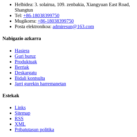
Helbidea: 3. solairua, 109. zenbakia, Xiangyuan East Road,
Shangtun
Tel:
+86-18038399750
Mugikorra:
+86-18038399750
Posta elektronikoa:
admiresun@163.com
Nabigazio azkarra
Hasiera
Guri buruz
Produktuak
Berriak
Deskargatu
Bidali kontsulta
Jarri gurekin harremanetan
Estekak
Links
Sitemap
RSS
XML
Pribatutasun politika