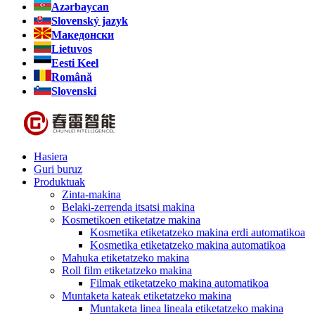
Azərbaycan
Slovenský jazyk
Македонски
Lietuvos
Eesti Keel
Română
Slovenski
Hasiera
Guri buruz
Produktuak
Zinta-makina
Belaki-zerrenda itsatsi makina
Kosmetikoen etiketatze makina
Kosmetika etiketatzeko makina erdi automatikoa
Kosmetika etiketatzeko makina automatikoa
Mahuka etiketatzeko makina
Roll film etiketatzeko makina
Filmak etiketatzeko makina automatikoa
Muntaketa kateak etiketatzeko makina
Muntaketa linea lineala etiketatzeko makina