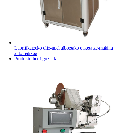
Lubrifikatzeko olio-upel alboetako etiketatze-makina
automatikoa
Produktu berri guztiak