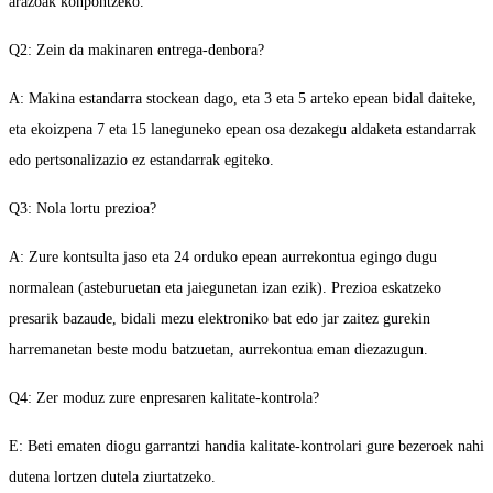
arazoak konpontzeko.
Q2: Zein da makinaren entrega-denbora?
A: Makina estandarra stockean dago, eta 3 eta 5 arteko epean bidal daiteke,
eta ekoizpena 7 eta 15 laneguneko epean osa dezakegu aldaketa estandarrak
edo pertsonalizazio ez estandarrak egiteko.
Q3: Nola lortu prezioa?
A: Zure kontsulta jaso eta 24 orduko epean aurrekontua egingo dugu
normalean (asteburuetan eta jaiegunetan izan ezik). Prezioa eskatzeko
presarik bazaude, bidali mezu elektroniko bat edo jar zaitez gurekin
harremanetan beste modu batzuetan, aurrekontua eman diezazugun.
Q4: Zer moduz zure enpresaren kalitate-kontrola?
E: Beti ematen diogu garrantzi handia kalitate-kontrolari gure bezeroek nahi
dutena lortzen dutela ziurtatzeko.