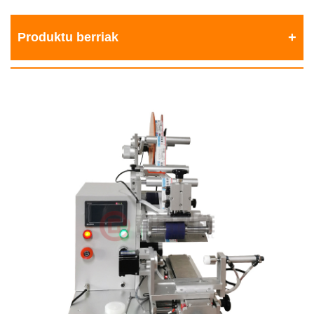
Produktu berriak