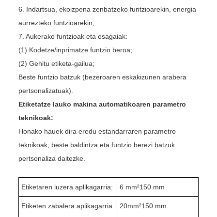
6. Indartsua, ekoizpena zenbatzeko funtzioarekin, energia
aurrezteko funtzioarekin,
7. Aukerako funtzioak eta osagaiak:
(1) Kodetze/inprimatze funtzio beroa;
(2) Gehitu etiketa-gailua;
Beste funtzio batzuk (bezeroaren eskakizunen arabera
pertsonalizatuak).
Etiketatze lauko makina automatikoaren parametro
teknikoak:
Honako hauek dira eredu estandarraren parametro
teknikoak, beste baldintza eta funtzio berezi batzuk
pertsonaliza daitezke.
Etiketaren luzera aplikagarria:
6 mm²
1
50 mm
Etiketen zabalera aplikagarria
20mm²150 mm