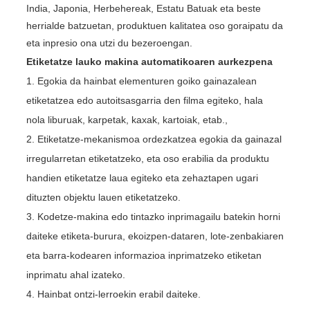
India, Japonia, Herbehereak, Estatu Batuak eta beste
herrialde batzuetan, produktuen kalitatea oso goraipatu da
eta inpresio ona utzi du bezeroengan.
Etiketatze lauko makina automatikoaren aurkezpena
1. Egokia da hainbat elementuren goiko gainazalean
etiketatzea edo autoitsasgarria den filma egiteko, hala
nola liburuak, karpetak, kaxak, kartoiak, etab.,
2. Etiketatze-mekanismoa ordezkatzea egokia da gainazal
irregularretan etiketatzeko, eta oso erabilia da produktu
handien etiketatze laua egiteko eta zehaztapen ugari
dituzten objektu lauen etiketatzeko.
3. Kodetze-makina edo tintazko inprimagailu batekin horni
daiteke etiketa-burura, ekoizpen-dataren, lote-zenbakiaren
eta barra-kodearen informazioa inprimatzeko etiketan
inprimatu ahal izateko.
4. Hainbat ontzi-lerroekin erabil daiteke.