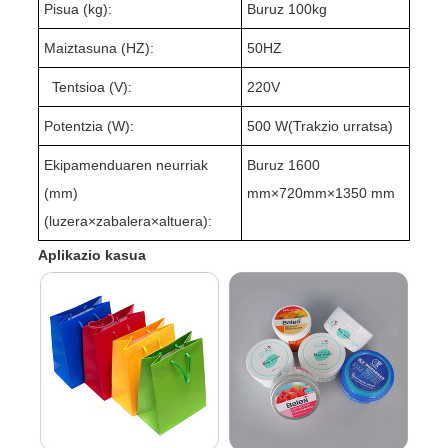
Pisua (kg):
Buruz 1
0
0kg
Maiztasuna (HZ):
50HZ
Tentsioa (V):
220V
Potentzia (W):
500 W(
Trakzio urratsa
)
Ekipamenduaren neurriak
Buruz 1
60
0
(mm)
mm×720mm×1350 mm
(luzera
×
zabalera
×
altuera):
Aplikazio kasua