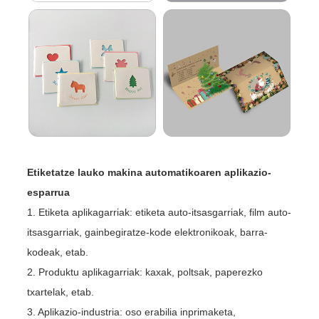
Etiketatze lauko makina automatikoaren aplikazio-
esparrua
1. Etiketa aplikagarriak: etiketa auto-itsasgarriak, film auto-
itsasgarriak, gainbegiratze-kode elektronikoak, barra-
kodeak, etab.
2. Produktu aplikagarriak: kaxak, poltsak, paperezko
txartelak, etab.
3. Aplikazio-industria: oso erabilia inprimaketa,