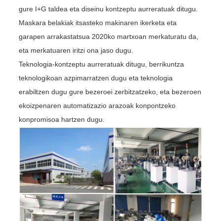
gure I+G taldea eta diseinu kontzeptu aurreratuak ditugu.
Maskara belakiak itsasteko makinaren ikerketa eta
garapen arrakastatsua 2020ko martxoan merkaturatu da,
eta merkatuaren iritzi ona jaso dugu.
Teknologia-kontzeptu aurreratuak ditugu, berrikuntza
teknologikoan azpimarratzen dugu eta teknologia
erabiltzen dugu gure bezeroei zerbitzatzeko, eta bezeroen
ekoizpenaren automatizazio arazoak konpontzeko
konpromisoa hartzen dugu.