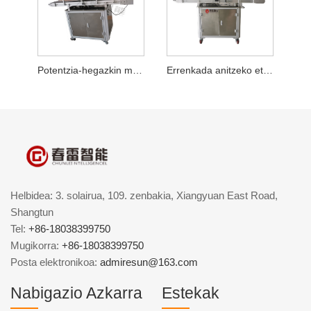
Potentzia-hegazkin mugikorren etiketatze-makina automatikoa
Errenkada anitzeko etiketa lauak etiketatzeko makina automatikoa
Helbidea: 3. solairua, 109. zenbakia, Xiangyuan East Road,
Shangtun
Tel:
+86-18038399750
Mugikorra:
+86-18038399750
Posta elektronikoa:
admiresun@163.com
Nabigazio Azkarra
Estekak