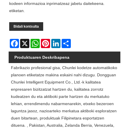
kodeen informazioa inprimatzeaz jabetu daitekeena.
etiketan.
Bidali kontsulta
Facebook
X
WhatsApp
Pinterest
LinkedIn
Share
Produktuaren Deskribapena
Fabrikazio profesional gisa, Chunlei kodetze automatikoko
planoen etiketatze makina eskaini nahi dizugu. Dongguan
Chunlei Intelligent Equipment Co., Ltd.-k kalitatea
enpresaren bizitzatzat hartzen du, kalitatea zorrotz
kudeatzen du eta aktiboki parte hartzen du merkatuko
lehian, errendimendu nabarmenarekin, etxeko bezeroen
laguntza jasoz, nazioarteko merkatua aktiboki esploratzen
duen bitartean, produktuak Filipinetara esportatzen
dituena. , Pakistan, Australia, Zelanda Berria, Venezuela,