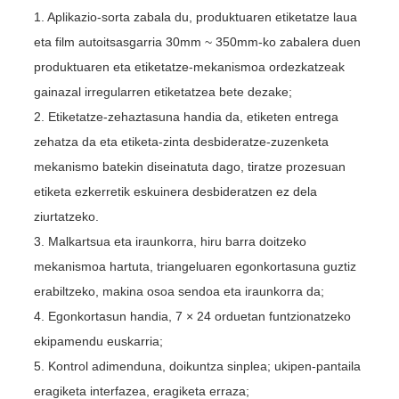
1. Aplikazio-sorta zabala du, produktuaren etiketatze laua
eta film autoitsasgarria 30mm ~ 350mm-ko zabalera duen
produktuaren eta etiketatze-mekanismoa ordezkatzeak
gainazal irregularren etiketatzea bete dezake;
2. Etiketatze-zehaztasuna handia da, etiketen entrega
zehatza da eta etiketa-zinta desbideratze-zuzenketa
mekanismo batekin diseinatuta dago, tiratze prozesuan
etiketa ezkerretik eskuinera desbideratzen ez dela
ziurtatzeko.
3. Malkartsua eta iraunkorra, hiru barra doitzeko
mekanismoa hartuta, triangeluaren egonkortasuna guztiz
erabiltzeko, makina osoa sendoa eta iraunkorra da;
4. Egonkortasun handia, 7 × 24 orduetan funtzionatzeko
ekipamendu euskarria;
5. Kontrol adimenduna, doikuntza sinplea; ukipen-pantaila
eragiketa interfazea, eragiketa erraza;