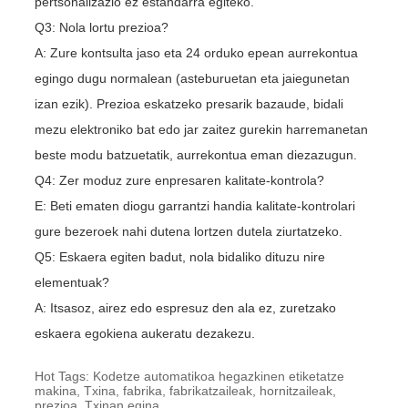
pertsonalizazio ez estandarra egiteko.
Q3: Nola lortu prezioa?
A: Zure kontsulta jaso eta 24 orduko epean aurrekontua
egingo dugu normalean (asteburuetan eta jaiegunetan
izan ezik). Prezioa eskatzeko presarik bazaude, bidali
mezu elektroniko bat edo jar zaitez gurekin harremanetan
beste modu batzuetatik, aurrekontua eman diezazugun.
Q4: Zer moduz zure enpresaren kalitate-kontrola?
E: Beti ematen diogu garrantzi handia kalitate-kontrolari
gure bezeroek nahi dutena lortzen dutela ziurtatzeko.
Q5: Eskaera egiten badut, nola bidaliko dituzu nire
elementuak?
A: Itsasoz, airez edo espresuz den ala ez, zuretzako
eskaera egokiena aukeratu dezakezu.
Hot Tags: Kodetze automatikoa hegazkinen etiketatze
makina, Txina, fabrika, fabrikatzaileak, hornitzaileak,
prezioa, Txinan egina