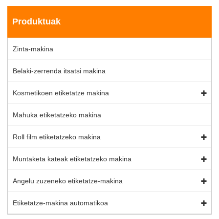
Produktuak
Zinta-makina
Belaki-zerrenda itsatsi makina
Kosmetikoen etiketatze makina
Mahuka etiketatzeko makina
Roll film etiketatzeko makina
Muntaketa kateak etiketatzeko makina
Angelu zuzeneko etiketatze-makina
Etiketatze-makina automatikoa