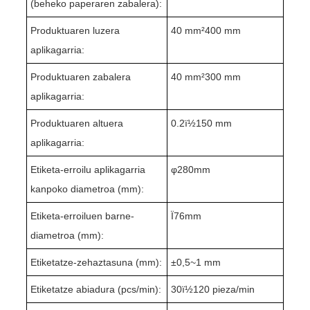
(beheko paperaren zabalera):
Produktuaren luzera
4
0 mm²400 mm
aplikagarria:
Produktuaren zabalera
4
0 mm²
30
0 mm
aplikagarria:
Produktuaren altuera
0
.2
ï½1
5
0 mm
aplikagarria:
Etiketa-erroilu aplikagarria
φ
280
mm
kanpoko diametroa (mm):
Etiketa-erroiluen barne-
Ï76mm
diametroa (mm):
Etiketatze-zehaztasuna (mm):
±
0,5~
1 mm
Etiketatze abiadura (pcs/min):
3
0ï½1
2
0 pieza/min