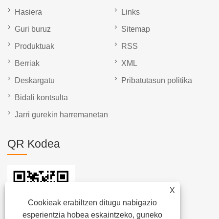
Hasiera
Links
Guri buruz
Sitemap
Produktuak
RSS
Berriak
XML
Deskargatu
Pribatutasun politika
Bidali kontsulta
Jarri gurekin harremanetan
QR Kodea
X
Cookieak erabiltzen ditugu nabigazio
esperientzia hobea eskaintzeko, guneko