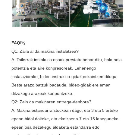
FAQï¼
Q1: Zaila al da makina instalatzea?
A: Tailerrak instalazio osoak prestatu behar ditu, hala nola
potentzia eta aire konpresoreak. Lehenengo
instalaziorako, bideo instrukzio-gidak eskaintzen ditugu.
Beste arazo batzuk badaude, bideo-gidak ere eman
ditzakegu arazoak konpontzeko.
Q2: Zein da makinaren entrega-denbora?
A: Makina estandarra stockean dago, eta 3 eta 5 arteko
epean bidal daiteke, eta ekoizpena 7 eta 15 laneguneko
epean osa dezakegu aldaketa estandarra edo