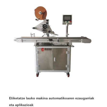
Etiketatze lauko makina automatikoaren ezaugarriak
eta aplikazioak