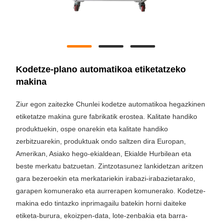
Kodetze-plano automatikoa etiketatzeko
makina
Ziur egon zaitezke Chunlei kodetze automatikoa hegazkinen
etiketatze makina gure fabrikatik erostea. Kalitate handiko
produktuekin, ospe onarekin eta kalitate handiko
zerbitzuarekin, produktuak ondo saltzen dira Europan,
Amerikan, Asiako hego-ekialdean, Ekialde Hurbilean eta
beste merkatu batzuetan. Zintzotasunez lankidetzan aritzen
gara bezeroekin eta merkatariekin irabazi-irabazietarako,
garapen komunerako eta aurrerapen komunerako. Kodetze-
makina edo tintazko inprimagailu batekin horni daiteke
etiketa-burura, ekoizpen-data, lote-zenbakia eta barra-