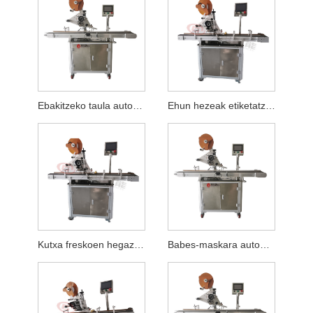
Ebakitzeko taula automatikoa etiketatzeko makina laua
Ehun hezeak etiketatzeko makina automatikoa
Kutxa freskoen hegazkinaren etiketatze makina automatikoa
Babes-maskara automatikoko planoen etiketatze-makina