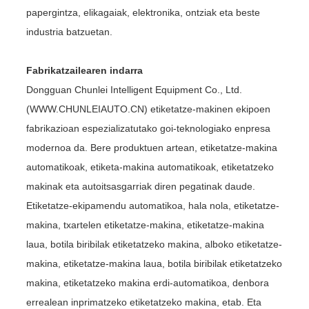
papergintza, elikagaiak, elektronika, ontziak eta beste
industria batzuetan.
Fabrikatzailearen indarra
Dongguan Chunlei Intelligent Equipment Co., Ltd.
(WWW.CHUNLEIAUTO.CN) etiketatze-makinen ekipoen
fabrikazioan espezializatutako goi-teknologiako enpresa
modernoa da. Bere produktuen artean, etiketatze-makina
automatikoak, etiketa-makina automatikoak, etiketatzeko
makinak eta autoitsasgarriak diren pegatinak daude.
Etiketatze-ekipamendu automatikoa, hala nola, etiketatze-
makina, txartelen etiketatze-makina, etiketatze-makina
laua, botila biribilak etiketatzeko makina, alboko etiketatze-
makina, etiketatze-makina laua, botila biribilak etiketatzeko
makina, etiketatzeko makina erdi-automatikoa, denbora
errealean inprimatzeko etiketatzeko makina, etab. Eta