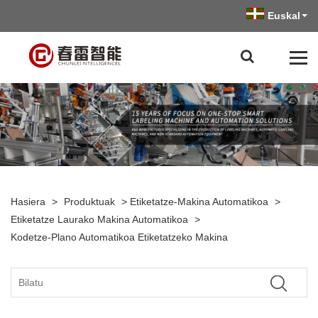
Euskal
Hasiera
>
Produktuak
>
Etiketatze-Makina Automatikoa
>
Etiketatze Laurako Makina Automatikoa
>
Kodetze-Plano Automatikoa Etiketatzeko Makina