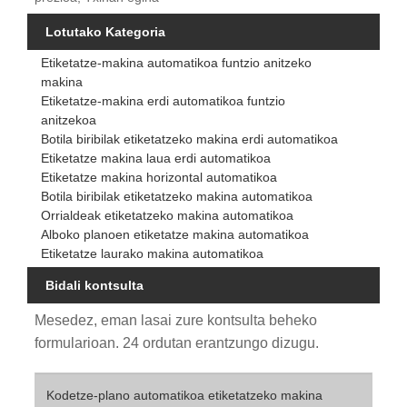
Lotutako Kategoria
Etiketatze-makina automatikoa funtzio anitzeko
makina
Etiketatze-makina erdi automatikoa funtzio
anitzekoa
Botila biribilak etiketatzeko makina erdi automatikoa
Etiketatze makina laua erdi automatikoa
Etiketatze makina horizontal automatikoa
Botila biribilak etiketatzeko makina automatikoa
Orrialdeak etiketatzeko makina automatikoa
Alboko planoen etiketatze makina automatikoa
Etiketatze laurako makina automatikoa
Bidali kontsulta
Mesedez, eman lasai zure kontsulta beheko
formularioan. 24 ordutan erantzungo dizugu.