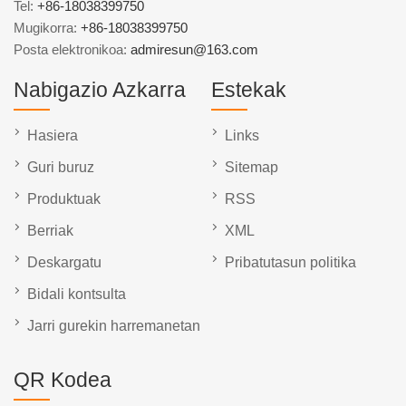
Tel:
+86-18038399750
Mugikorra:
+86-18038399750
Posta elektronikoa:
admiresun@163.com
Nabigazio Azkarra
Estekak
Hasiera
Links
Guri buruz
Sitemap
Produktuak
RSS
Berriak
XML
Deskargatu
Pribatutasun politika
Bidali kontsulta
Jarri gurekin harremanetan
QR Kodea