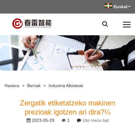
Euskal
Hasiera
>
Berriak
>
Industria Albisteak
Zergatik etiketatzeko makinen
prezioak igotzen ari dira?¼
2023-05-29
1
Utzi mezu bat