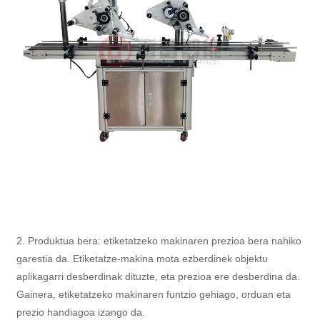
2. Produktua bera: etiketatzeko makinaren prezioa bera nahiko
garestia da. Etiketatze-makina mota ezberdinek objektu
aplikagarri desberdinak dituzte, eta prezioa ere desberdina da.
Gainera, etiketatzeko makinaren funtzio gehiago, orduan eta
prezio handiagoa izango da.