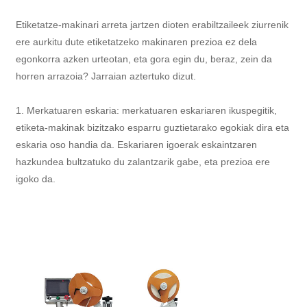
Etiketatze-makinari arreta jartzen dioten erabiltzaileek ziurrenik
ere aurkitu dute etiketatzeko makinaren prezioa ez dela
egonkorra azken urteotan, eta gora egin du, beraz, zein da
horren arrazoia? Jarraian aztertuko dizut.
1. Merkatuaren eskaria: merkatuaren eskariaren ikuspegitik,
etiketa-makinak bizitzako esparru guztietarako egokiak dira eta
eskaria oso handia da. Eskariaren igoerak eskaintzaren
hazkundea bultzatuko du zalantzarik gabe, eta prezioa ere
igoko da.