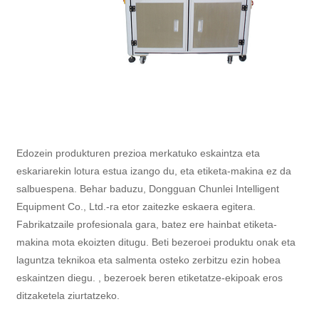
Edozein produkturen prezioa merkatuko eskaintza eta
eskariarekin lotura estua izango du, eta etiketa-makina ez da
salbuespena. Behar baduzu, Dongguan Chunlei Intelligent
Equipment Co., Ltd.-ra etor zaitezke eskaera egitera.
Fabrikatzaile profesionala gara, batez ere hainbat etiketa-
makina mota ekoizten ditugu. Beti bezeroei produktu onak eta
laguntza teknikoa eta salmenta osteko zerbitzu ezin hobea
eskaintzen diegu. , bezeroek beren etiketatze-ekipoak eros
ditzaketela ziurtatzeko.