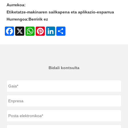
Aurrekoa:
Etiketatze-makinaren sailkapena eta aplikazio-esparrua
Hurrengoa:
Berririk ez
Facebook
X
WhatsApp
Pinterest
LinkedIn
Share
Bidali kontsulta