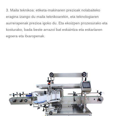
3. Maila teknikoa: etiketa-makinaren prezioak nolabaiteko
eragina izango du maila teknikoarekin, eta teknologiaren
aurrerapenak prezioa igoko du. Eta ekoizpen prozesurako eta
kosturako, bada beste arrazoi bat eskaintza eta eskariaren
egoera eta itxaropenak.