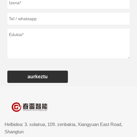
aurkeztu
Helbidea: 3. solairua, 109. zenbakia, Xiangyuan East Road,
Shangtun